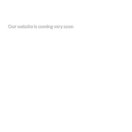
Claydence
O
u
r
w
e
b
s
i
t
e
i
s
c
o
m
i
n
g
v
e
r
y
s
o
o
n